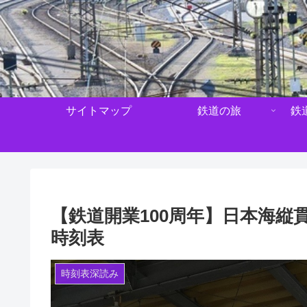
サイトマップ
鉄道の旅
鉄
【鉄道開業100周年】日本海縦貫
時刻表
時刻表深読み