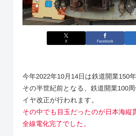
X
Facebook
今年2022年10月14日は鉄道開業150
その半世紀前となる、鉄道開業100周
イヤ改正が行われます。
その中でも目玉
だったの
が日本海縦
全線電化完了でした。