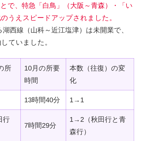
ことで、特急「白鳥」（大阪～青森）・「い
化のうえスピードアップされました。
る湖西線（山科～近江塩津）は未開業で、
由していました。
月の所
10月の所要
本数（往復）の変
時間
化
分
13時間40分
1→1
田行
1→2（秋田行と青
7時間29分
森行）