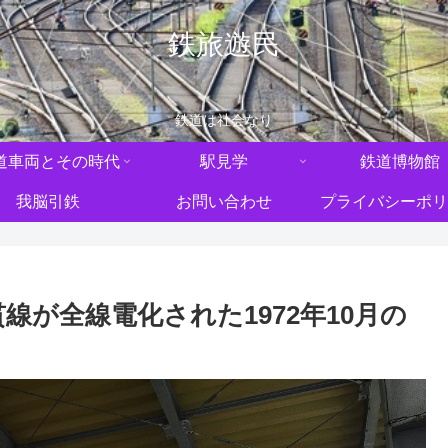
鉄旅遊民
鉄道は社会なり
道車両とその時代
駅見学
鉄道博物館
我脳引鉄
お問い合わせ
プライバシーポリ
線が全線電化された1972年10月の