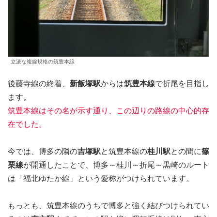
立派な複線規格の筑豊本線
後藤寺線の終着、
新飯塚駅
からは
筑豊本線
で折尾を目指し
ます。
筑豊本線はその名が示す通り、この辺りの路線の中心的存
在でした。
今では、博多の隣の
吉塚駅
と筑豊本線の
桂川駅
との間に
篠
栗線
が開通したことで、博多～桂川～折尾～黒崎のルート
は「福北ゆたか線」という愛称がつけられています。
もっとも、筑豊本線のうちで博多と強く結びつけられてい