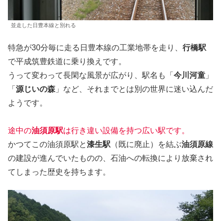
並走した日豊本線と別れる
特急が30分毎に走る日豊本線の工業地帯を走り、
行橋駅
で平成筑豊鉄道に乗り換えです。
うって変わって長閑な風景が広がり、駅名も「
今川河童
」
「
源じいの森
」など、それまでとは別の世界に迷い込んだ
ようです。
途中の
油須原駅
は行き違い設備を持つ広い駅です。
かつてこの油須原駅と
漆生駅
（既に廃止）を結ぶ
油須原線
の建設が進んでいたものの、石油への転換により放棄され
てしまった歴史を持ちます。