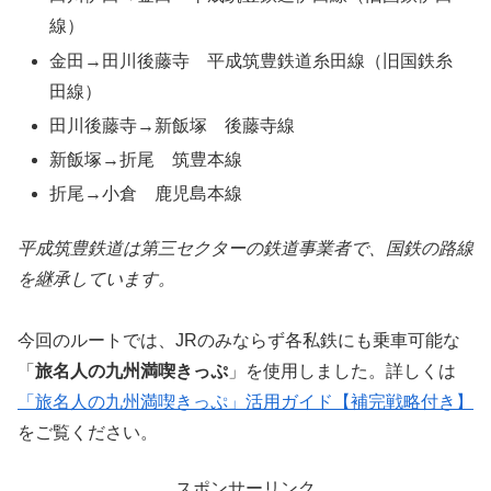
線）
金田→田川後藤寺 平成筑豊鉄道糸田線（旧国鉄糸
田線）
田川後藤寺→新飯塚 後藤寺線
新飯塚→折尾 筑豊本線
折尾→小倉 鹿児島本線
平成筑豊鉄道は第三セクターの鉄道事業者で、国鉄の路線
を継承しています。
今回のルートでは、JRのみならず各私鉄にも乗車可能な
「
旅名人の九州満喫きっぷ
」を使用しました。詳しくは
「旅名人の九州満喫きっぷ」活用ガイド【補完戦略付き】
をご覧ください。
スポンサーリンク