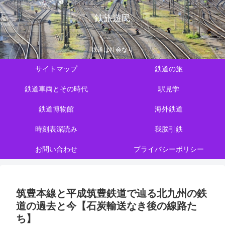
鉄旅遊民
鉄道は社会なり
サイトマップ
鉄道の旅
鉄道車両とその時代
駅見学
鉄道博物館
海外鉄道
時刻表深読み
我脳引鉄
お問い合わせ
プライバシーポリシー
筑豊本線と平成筑豊鉄道で辿る北九州の鉄
道の過去と今【石炭輸送なき後の線路た
ち】