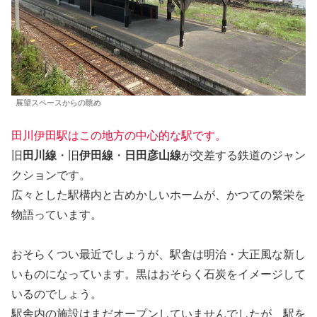
展望スペースからの眺め
田川伊田駅はこの地方の中心的な駅です。
旧
田川線
・旧
伊田線
・
日田彦山線
が交差する鉄道のジャン
クションです。
広々とした駅構内と古めかしいホームが、かつての繁栄を
物語っています。
おそらくつい最近でしょうが、駅舎は明治・大正風な新し
いものになっています。黒はおそらく石炭をイメージして
いるのでしょう。
駅舎内の施設はまだオープンしていませんでしたが、駅を