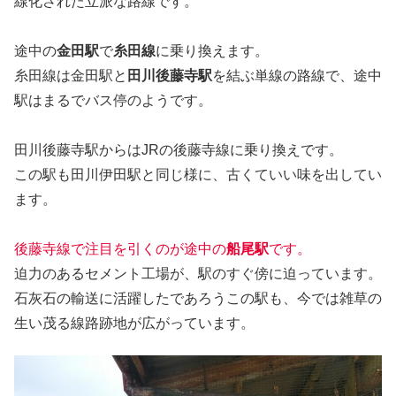
線化された立派な路線です。
途中の
金田駅
で
糸田線
に乗り換えます。
糸田線は金田駅と
田川後藤寺駅
を結ぶ単線の路線で、途中
駅はまるでバス停のようです。
田川後藤寺駅からはJRの後藤寺線に乗り換えです。
この駅も田川伊田駅と同じ様に、古くていい味を出してい
ます。
後藤寺線で注目を引くのが途中の
船尾駅
です。
迫力のあるセメント工場が、駅のすぐ傍に迫っています。
石灰石の輸送に活躍したであろうこの駅も、今では雑草の
生い茂る線路跡地が広がっています。