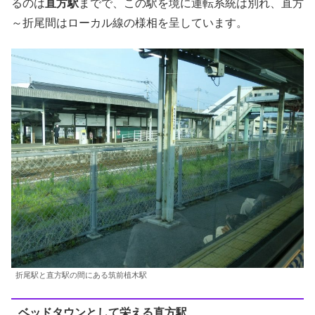
るのは
直方駅
までで、この駅を境に運転系統は別れ、直方
～折尾間はローカル線の様相を呈しています。
折尾駅と直方駅の間にある筑前植木駅
ベッドタウンとして栄える直方駅