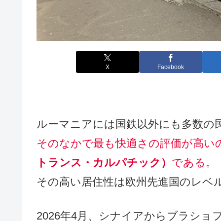
X
Facebook
ルーマニアには国鉄以外にも多数の
そのなかで最も快適さの評価が高い
トランス・カルパチック）
である。
その高い居住性は欧州先進国のレベ
2026年4月、シナイアからブラシ