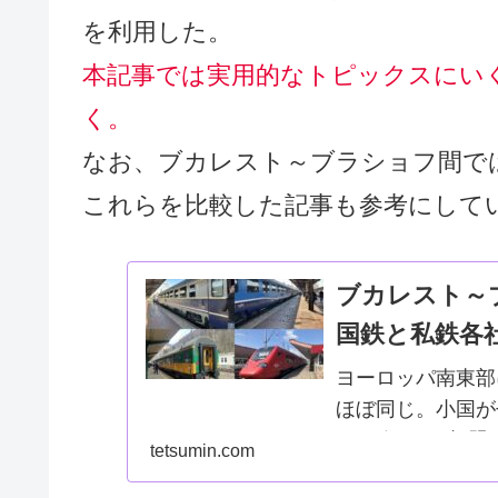
を利用した。
本記事では実用的なトピックスにい
く。
なお、ブカレスト～ブラショフ間で
これらを比較した記事も参考にして
ブカレスト～
国鉄と私鉄各
ヨーロッパ南東部
ほぼ同じ。小国が
2007年にEU
tetsumin.com
だまだ及ばない。