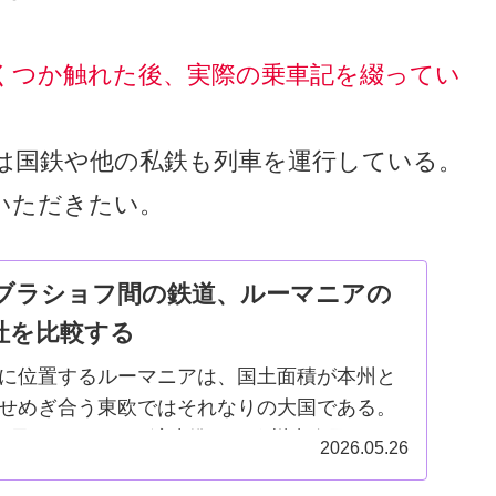
くつか触れた後、実際の乗車記を綴ってい
は国鉄や他の私鉄も列車を運行している。
いただきたい。
ブラショフ間の鉄道、ルーマニアの
社を比較する
に位置するルーマニアは、国土面積が本州と
せめぎ合う東欧ではそれなりの大国である。
加盟を果たしたが、経済水準では欧州先進国にはま
2026.05.26
そんなルーマニアだが、実は多様な列車・会