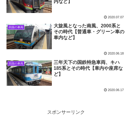
内など】
2020.07.07
大旋風となった南風、2000系と
四国の車両
その時代【普通車・グリーン車の
車内など】
2020.06.18
三年天下の国鉄特急車両、キハ
四国の車両
185系とその時代【車内や座席な
ど】
2020.06.17
スポンサーリンク