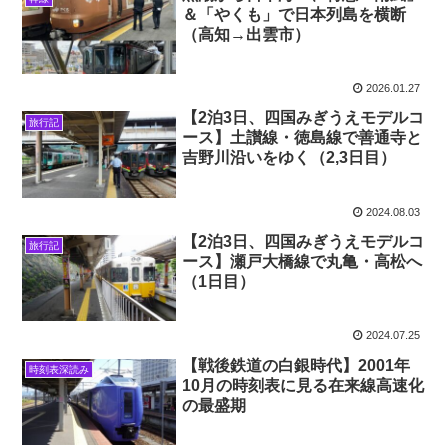
＆「やくも」で日本列島を横断
（高知→出雲市）
2026.01.27
【2泊3日、四国みぎうえモデルコ
旅行記
ース】土讃線・徳島線で善通寺と
吉野川沿いをゆく（2,3日目）
2024.08.03
【2泊3日、四国みぎうえモデルコ
旅行記
ース】瀬戸大橋線で丸亀・高松へ
（1日目）
2024.07.25
【戦後鉄道の白銀時代】2001年
時刻表深読み
10月の時刻表に見る在来線高速化
の最盛期