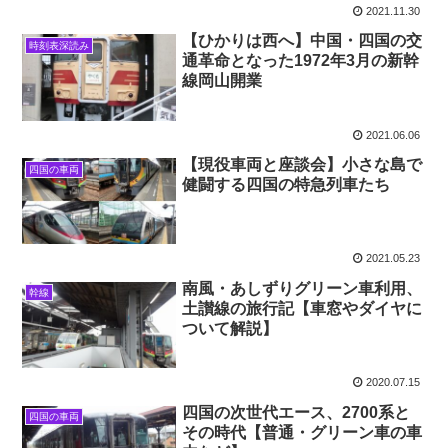
2021.11.30
【ひかりは西へ】中国・四国の交
時刻表深読み
通革命となった1972年3月の新幹
線岡山開業
2021.06.06
【現役車両と座談会】小さな島で
四国の車両
健闘する四国の特急列車たち
2021.05.23
南風・あしずりグリーン車利用、
幹線
土讃線の旅行記【車窓やダイヤに
ついて解説】
2020.07.15
四国の次世代エース、2700系と
四国の車両
その時代【普通・グリーン車の車