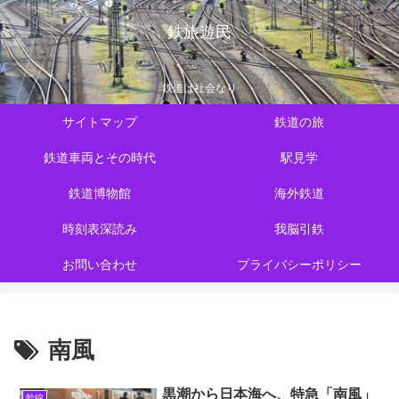
鉄旅遊民
鉄道は社会なり
サイトマップ
鉄道の旅
鉄道車両とその時代
駅見学
鉄道博物館
海外鉄道
時刻表深読み
我脳引鉄
お問い合わせ
プライバシーポリシー
南風
黒潮から日本海へ、特急「南風」
幹線