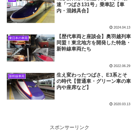
速「つばさ131号」乗車記【車
内・混雑具合】
2024.04.13
【歴代車両と座談会】奥羽越列車
東日本の車両
同盟！東北地方を開発した特急・
新幹線車両たち
2022.06.29
生え変わったつばさ、E3系とそ
新幹線車両
の時代【普通車・グリーン車の車
内や座席など】
2020.03.13
スポンサーリンク