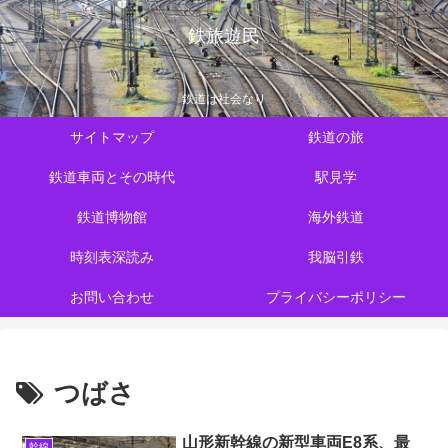
鉄旅遊民
鉄道は社会なり
サイトマップ
鉄道の旅
鉄道車両とその時代
駅見学
鉄道博物館
海外鉄道
時刻表深読み
我脳引鉄
お問い合わせ
プライバシーポリシー
つばさ
山形新幹線の新型車両E8系、最
幹線