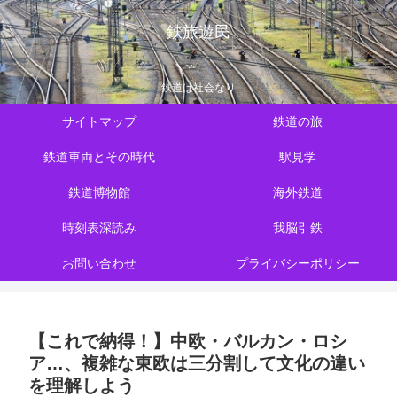
鉄旅遊民
鉄道は社会なり
サイトマップ
鉄道の旅
鉄道車両とその時代
駅見学
鉄道博物館
海外鉄道
時刻表深読み
我脳引鉄
お問い合わせ
プライバシーポリシー
【これで納得！】中欧・バルカン・ロシ
ア…、複雑な東欧は三分割して文化の違い
を理解しよう