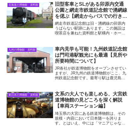
た明治初期の1880年代にまで遡ります。
旧型客車とSLがある卯原内交通
北海道の博物館・資料館
本記事では、そんな歴...
公園と網走市鉄道記念館で湧網線
を偲ぶ【網走からバスでの行き方
も紹介】
網走市鉄道記念館は旧・湧網線の卯原内
うばらない駅跡にあります。この施設は
喫茶店を兼ねた資料館と駅構内・ホーム
跡に広がる交通公園から成ります。な
お、「卯原内鉄道記念館」という呼び方
もあるようですが、本記事では建物の正
車内見学も可能！九州鉄道記念館
九州の博物館・資料館
面に書いてある通り「網走市...
は門司港駅観光にも最適【見所や
所要時間について】
JR各社が鉄道博物館をオープンさせてい
ますが、JR九州の鉄道博物館がここ、九
州鉄道記念館です。最寄り駅は鹿児島本
線の始点、門司港駅。この駅はその名の
通り、1942年の関門トンネル開通までは
九州の玄関として機能していた駅です。
文系の大人でも楽しめる、大宮鉄
東日本の博物館・資料館
そんな九州の入り...
道博物館の見どころを深く解説
【車両ステーション編】
埼玉県の大宮にある鉄道博物館は、その
規模・内容において日本随一を誇りま
す。とはいえ、中には「マニアじゃない
と面白くない」とか「子連れで行くとこ
ろ」と思っている人もいるかもしれませ