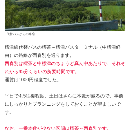
代替バスからの車窓
標津線代替バスの標茶～標津バスターミナル（中標津経
由）の路線が西春別を通ります。
西春別は標茶と中標津のちょうど真ん中あたりで、それぞ
れから45分くらいの所要時間です。
運賃は1000円程度でした。
平日でも5往復程度、土日はさらに本数が減るので、事前
にしっかりとプランニングをしておくことが望ましいで
す。
なお、一番本数が少ない区間は標茶～西春別です。