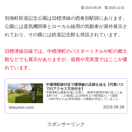
2019.09.29
2020.12.01
別海町鉄道記念公園は旧標津線の西春別駅跡にあります。
公園には蒸気機関車とローカル線用の気動車が屋外展示さ
れており、その横には鉄道記念館も併設されています。
旧標津線沿線では、中標津町のバスターミナルや町の郷土
館などでも展示がありますが、規模や充実度ではここが優
れています。
中標津駅跡付近で標津線の足跡を辿る【代替バス
でのアクセス方法付き】
中標津町は根釧台地に位置し、根室中標津空港の近くにあ
る町です。この地域には1989年まで標津線という国鉄
（1987年からはJR北海道）の路線が存在していました。
現在、この地域の中心地である中標津バスターミナル付近
で、標津線を偲ぶことができる...
2019.09.28
tetsumin.com
スポンサーリンク