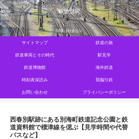
鉄旅遊民
鉄道は社会なり
サイトマップ
鉄道の旅
鉄道車両とその時代
駅見学
鉄道博物館
海外鉄道
時刻表深読み
我脳引鉄
お問い合わせ
プライバシーポリシー
西春別駅跡にある別海町鉄道記念公園と鉄
道資料館で標津線を偲ぶ【見学時間や代替
バスなど】