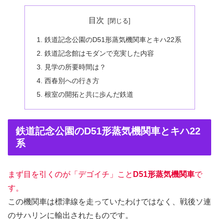
目次
鉄道記念公園のD51形蒸気機関車とキハ22系
鉄道記念館はモダンで充実した内容
見学の所要時間は？
西春別への行き方
根室の開拓と共に歩んだ鉄道
鉄道記念公園のD51形蒸気機関車とキハ22
系
まず目を引くのが「デゴイチ」こと
D51形蒸気機関車
で
す。
この機関車は標津線を走っていたわけではなく、戦後ソ連
のサハリンに輸出されたものです。