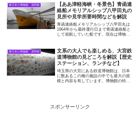
ん。そこで本記事では、大人が一人（ま
【ああ津軽海峡・冬景色】青函連
東日本の博物館・資料館
たは大人だけ）でも非常に興...
絡船メモリアルシップ八甲田丸の
見所や見学所要時間などを解説
青函連絡船メモリアルシップ八甲田丸は
1964年から最終運行日まで青函連絡船と
して就航していた船です。現在は博物館
として、青森駅から徒歩5分程度の港に停
泊しています。当然ながら展示内容は青
函連絡船にまつわるものですが、類似施
文系の大人でも楽しめる、大宮鉄
東日本の博物館・資料館
設として津軽海峡の...
道博物館の見どころを解説【歴史
ステーション、ランチなど】
埼玉県の大宮にある鉄道博物館は、日本
に数あるこの種の施設の中でも最大の規
模と内容を有しています。博物館の特徴
として、まずは様々な車両が展示されて
いる車両ステーションの存在があります
が、その魅力はそれだけにとどまりませ
ん。本記事では子供向けの...
スポンサーリンク