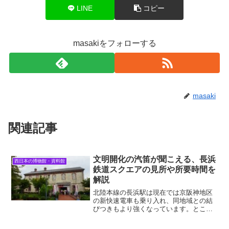
LINE
コピー
masakiをフォローする
masaki
関連記事
文明開化の汽笛が聞こえる、長浜
西日本の博物館・資料館
鉄道スクエアの見所や所要時間を
解説
北陸本線の長浜駅は現在では京阪神地区
の新快速電車も乗り入れ、同地域との結
びつきもより強くなっています。ところ
で、長浜の鉄道の歴史はとても古く、日
本ではまた「陸蒸気」が珍しいものだっ