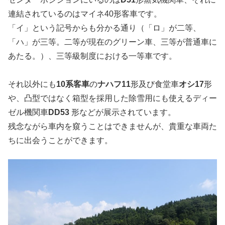
連結されているのはマイネ40形客車です。
「イ」という記号からも分かる通り（「ロ」が二等、
「ハ」が三等。二等が現在のグリーン車、三等が普通車に
あたる。）、三等級制度における一等車です。
それ以外にも
10系客車
の
ナハフ11
形及び食堂車
オシ17
形
や、凸型ではなく箱型を採用した除雪用にも使えるディー
ゼル機関車
DD53
形などが展示されています。
残念ながら車内を窺うことはできませんが、貴重な車両た
ちに出会うことができます。