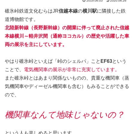
2019.08.03
2020.06.26
碓氷峠鉄道文化むらはJR
信越本線
の
横川駅
に隣接した鉄
道博物館です。
北陸新幹線（長野新幹線）の開業に伴って廃止された信越
本線横川～軽井沢間（通称ヨコカル）の歴史や活躍した車
両の展示を主にしています。
やはり碓氷峠といえば「峠のシェルパ」こと
EF63
という
ことで、
電気機関車の展示が非常に充実しています。
また碓氷峠とはあまり関係ないものの、貴重な機関車（蒸
気機関車やディーゼル機関車も含む）もみることができる
ので、
機関車なんて地味じゃないの？
という人も楽しめると思います。