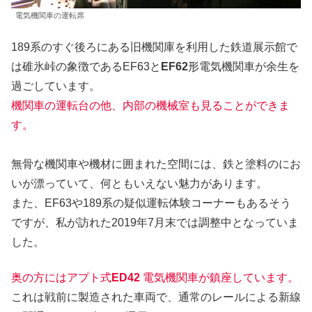
電気機関車の運転席
189系のすぐ後ろにある旧機関庫を利用した鉄道展示館で
は碓氷峠の象徴であるEF63と
EF62
形電気機関車が余生を
過ごしています。
機関車の運転台の他、内部の機械室も見ることができま
す。
無骨な機関車や機材に囲まれた空間には、鉄と塗料のにお
いが漂っていて、何ともいえない魅力があります。
また、EF63や189系の疑似運転体験コーナーもあるそう
ですが、私が訪れた2019年7月末では調整中となっていま
した。
奥の方にはアプト式
ED42
電気機関車が鎮座しています。
これは戦前に製造された車両で、通常のレールによる新線