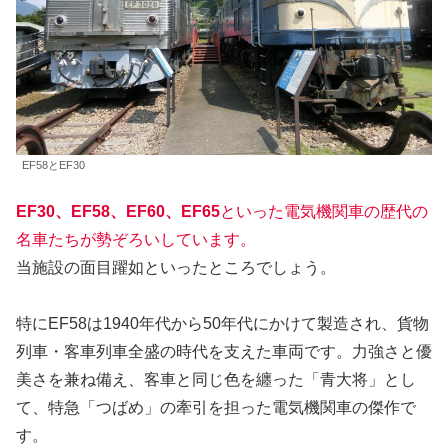
EF58とEF30
EF30、EF58、EF60、EF65
といった電気機関車の歴代の
名車たちが勢ぞろいしています。
当施設の面目躍如といったところでしょう。
特にEF58は1940年代から50年代にかけて製造され、貨物
列車・客車列車全盛の時代を支えた車両です。力強さと優
美さを兼ね備え、客車と同じ色を纏った「青大将」とし
て、特急「つばめ」の牽引を担った電気機関車の傑作で
す。