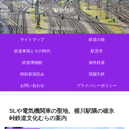
鉄旅遊民
鉄道は社会なり
サイトマップ
鉄道の旅
鉄道車両とその時代
駅見学
鉄道博物館
海外鉄道
時刻表深読み
我脳引鉄
お問い合わせ
プライバシーポリシー
SLや電気機関車の聖地、横川駅隣の碓氷
峠鉄道文化むらの案内