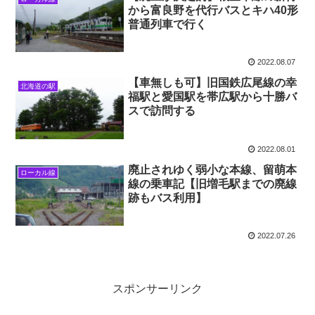
から富良野を代行バスとキハ40形
普通列車で行く
2022.08.07
【車無しも可】旧国鉄広尾線の幸
北海道の駅
福駅と愛国駅を帯広駅から十勝バ
スで訪問する
2022.08.01
廃止されゆく弱小な本線、留萌本
ローカル線
線の乗車記【旧増毛駅までの廃線
跡もバス利用】
2022.07.26
スポンサーリンク