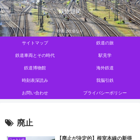
鉄旅遊民
鉄道は社会なり
サイトマップ
鉄道の旅
鉄道車両とその時代
駅見学
鉄道博物館
海外鉄道
時刻表深読み
我脳引鉄
お問い合わせ
プライバシーポリシー
廃止
【廃止が決定的】根室本線の新得
ローカル線