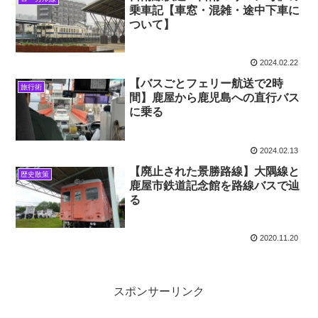
乗車記【車窓・混雑・途中下車に
ついて】
2024.02.22
【バスごとフェリー航送で2時
旅行術
間】鹿屋から鹿児島への直行バス
に乗る
2024.02.13
【廃止された景勝路線】大隅線と
歴史散策
鹿屋市鉄道記念館を路線バスで辿
る
2020.11.20
スポンサーリンク