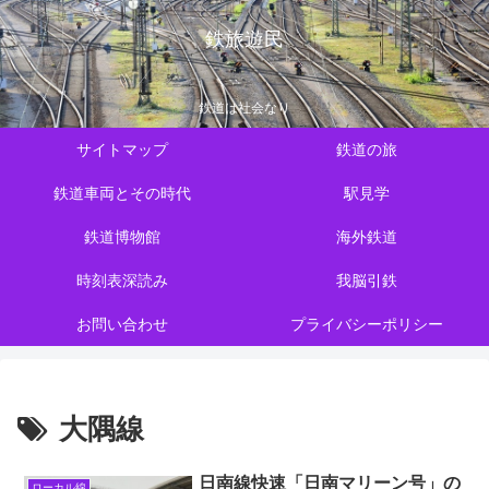
鉄旅遊民
鉄道は社会なり
サイトマップ
鉄道の旅
鉄道車両とその時代
駅見学
鉄道博物館
海外鉄道
時刻表深読み
我脳引鉄
お問い合わせ
プライバシーポリシー
大隅線
日南線快速「日南マリーン号」の
ローカル線