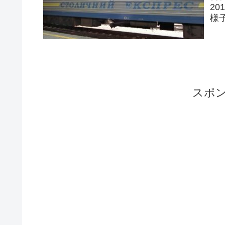
2
様
運
スポ