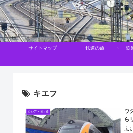
サイトマップ
鉄道の旅
鉄
キエフ
ウ
ロシア・旧ソ連
ら
広