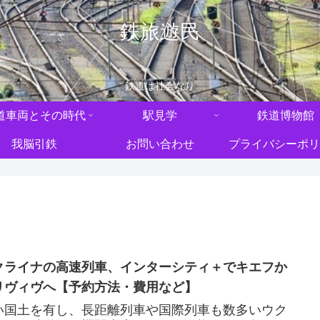
鉄旅遊民
鉄道は社会なり
道車両とその時代
駅見学
鉄道博物館
我脳引鉄
お問い合わせ
プライバシーポリ
クライナの高速列車、インターシティ＋でキエフか
リヴィヴへ【予約方法・費用など】
い国土を有し、長距離列車や国際列車も数多いウク