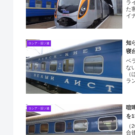
ラ
た
イ
「
ク..
知
ロシア・旧ソ連
寝
ベ
な
（
ラ
伴
喧
ロシア・旧ソ連
を
（
合