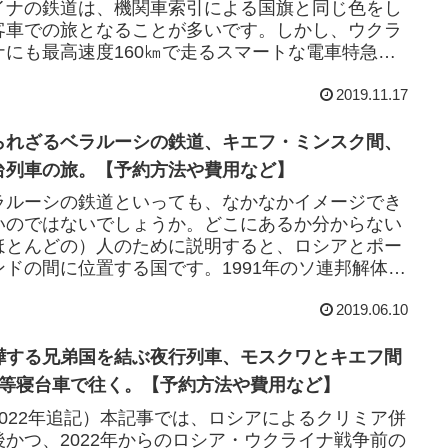
イナの鉄道は、機関車索引による国旗と同じ色をし
客車での旅となることが多いです。しかし、ウクラ
ナにも最高速度160㎞で走るスマートな電車特急
インターシティ＋」が運行されています。私はウ
2019.11.17
.
られざるベラルーシの鉄道、キエフ・ミンスク間、
台列車の旅。【予約方法や費用など】
ラルーシの鉄道といっても、なかなかイメージでき
いのではないでしょうか。どこにあるか分からない
ほとんどの）人のために説明すると、ロシアとポー
ンドの間に位置する国です。1991年のソ連邦解体に
って独立した国です。ヨーロッパ最後の独裁国...
2019.06.10
嘩する兄弟国を結ぶ夜行列車、モスクワとキエフ間
1等寝台車で往く。【予約方法や費用など】
2022年追記）本記事では、ロシアによるクリミア併
後かつ、2022年からのロシア・ウクライナ戦争前の