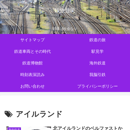
鉄旅遊民
鉄道は社会なり
サイトマップ
鉄道の旅
鉄道車両とその時代
駅見学
鉄道博物館
海外鉄道
時刻表深読み
我脳引鉄
お問い合わせ
プライバシーポリシー
アイルランド
北アイルランドのベルファストか
海外鉄道