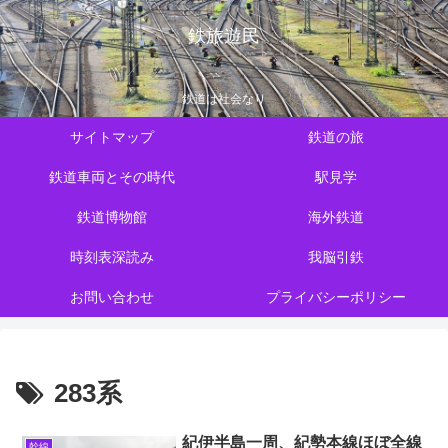
鉄旅遊民
鉄道は社会なり
サイトマップ
鉄道の旅
鉄道車両とその時代
駅見学
鉄道博物館
海外鉄道
時刻表深読み
我脳引鉄
お問い合わせ
プライバシーポリシー
283系
紀伊半島一周、紀勢本線ほぼ全線
幹線