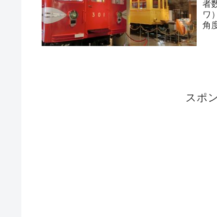
者
ワ
角
す
スポ