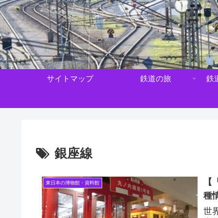
サイトマップ
鉄道の旅
鉄
銀座線
【
東日本の博物館・資料館
種
世