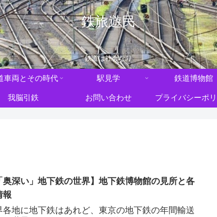
鉄旅遊民
鉄道は社会なり
道車両とその時代
駅見学
鉄道博物館
我脳引鉄
お問い合わせ
プライバシーポリ
「奥深い」地下鉄の世界】地下鉄博物館の見所と各
情報
界各地に地下鉄はあれど、東京の地下鉄の年間輸送