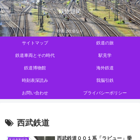
鉄旅遊民
鉄道は社会なり
サイトマップ
鉄道の旅
鉄道車両とその時代
駅見学
鉄道博物館
海外鉄道
時刻表深読み
我脳引鉄
お問い合わせ
プライバシーポリシー
西武鉄道
西武鉄道００１系「ラビュー」乗
私鉄有料特急