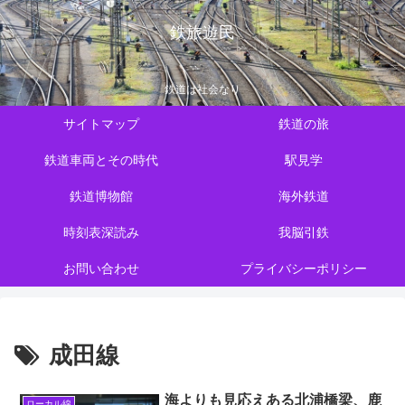
鉄旅遊民
鉄道は社会なり
サイトマップ
鉄道の旅
鉄道車両とその時代
駅見学
鉄道博物館
海外鉄道
時刻表深読み
我脳引鉄
お問い合わせ
プライバシーポリシー
成田線
海よりも見応えある北浦橋梁、鹿
ローカル線