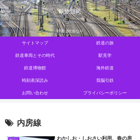
鉄旅遊民
鉄道は社会なり
サイトマップ
鉄道の旅
鉄道車両とその時代
駅見学
鉄道博物館
海外鉄道
時刻表深読み
我脳引鉄
お問い合わせ
プライバシーポリシー
内房線
わかしお・しおさい利用、春の房
旅行記