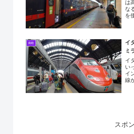
は
な
を
ア
イ
南欧
ミ
イ
い
イ
線
フ
スポ