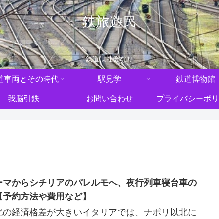
鉄旅遊民
鉄道は社会なり
道車両とその時代
駅見学
鉄道博物館
我脳引鉄
お問い合わせ
プライバシーポリ
ーマからシチリアのパレルモへ、夜行列車寝台車の
【予約方法や費用など】
北の経済格差が大きいイタリアでは、ナポリ以北に