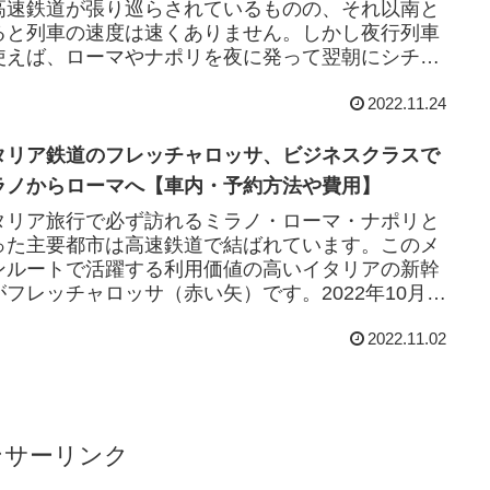
高速鉄道が張り巡らされているものの、それ以南と
ると列車の速度は速くありません。しかし夜行列車
使えば、ローマやナポリを夜に発って翌朝にシチリ
島に着くという、効率の良い移動ができます。20...
2022.11.24
タリア鉄道のフレッチャロッサ、ビジネスクラスで
ラノからローマへ【車内・予約方法や費用】
タリア旅行で必ず訪れるミラノ・ローマ・ナポリと
った主要都市は高速鉄道で結ばれています。このメ
ンルートで活躍する利用価値の高いイタリアの新幹
がフレッチャロッサ（赤い矢）です。2022年10月、
レッチャロッサの1等車に当たるビジネスク...
2022.11.02
ンサーリンク