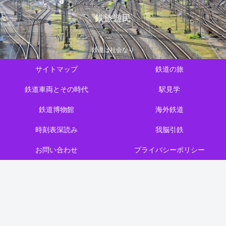
鉄旅遊民
鉄道は社会なり
サイトマップ
鉄道の旅
鉄道車両とその時代
駅見学
鉄道博物館
海外鉄道
時刻表深読み
我脳引鉄
お問い合わせ
プライバシーポリシー