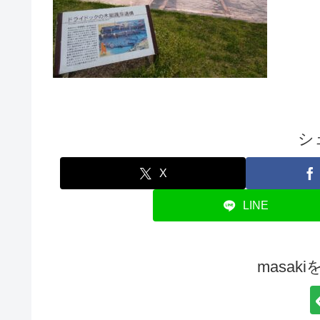
シ
X
LINE
masak