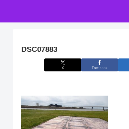
DSC07883
X
Facebook