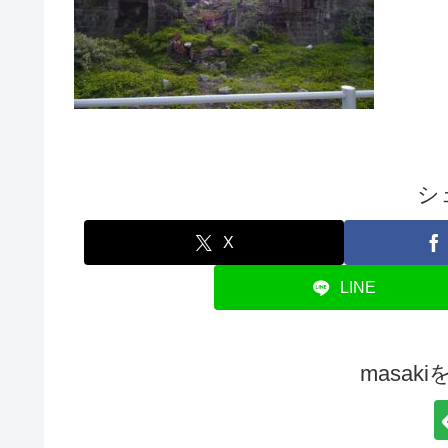
シ
X
LINE
masak