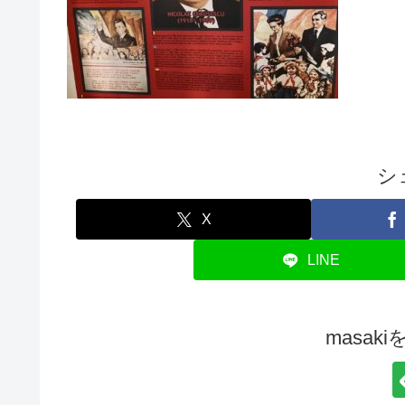
シ
X
LINE
masak