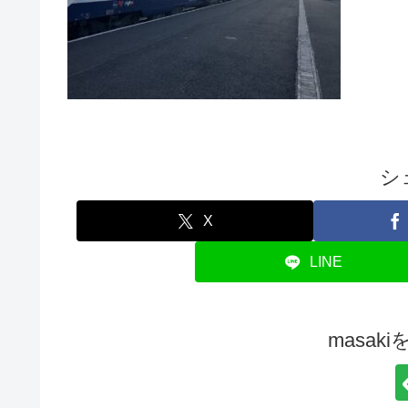
シ
X
LINE
masak