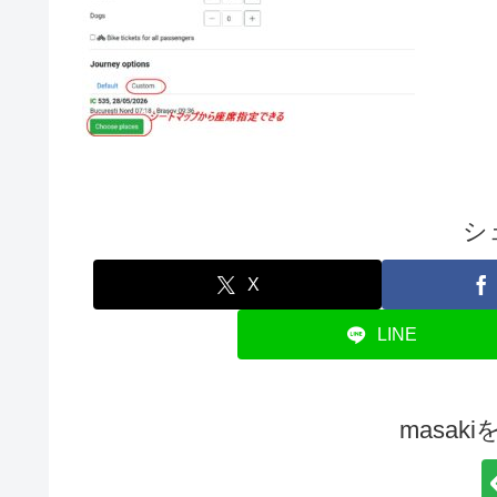
シ
X
LINE
masak