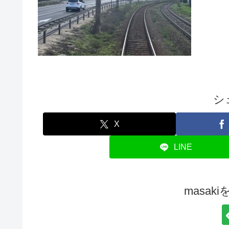
シ
X
LINE
masak