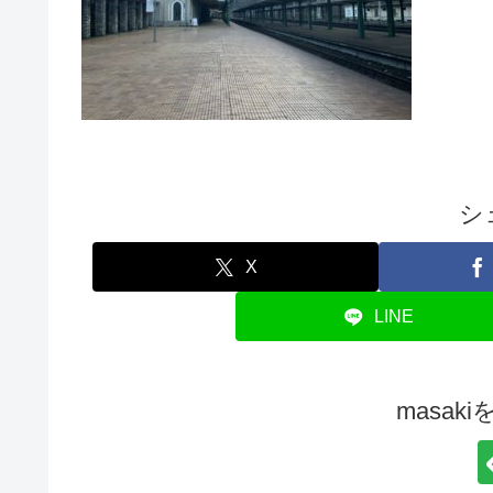
シ
X
LINE
masak