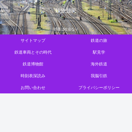
鉄旅遊民
鉄道は社会なり
サイトマップ
鉄道の旅
鉄道車両とその時代
駅見学
鉄道博物館
海外鉄道
時刻表深読み
我脳引鉄
お問い合わせ
プライバシーポリシー