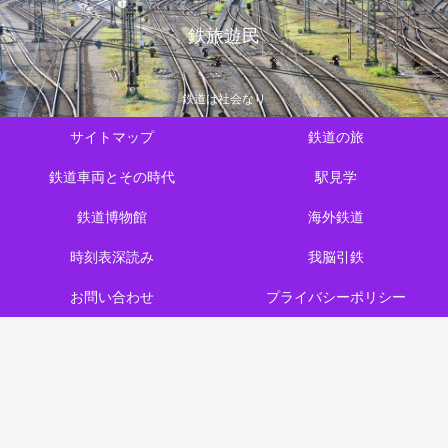
鉄旅遊民
鉄道は社会なり
サイトマップ
鉄道の旅
鉄道車両とその時代
駅見学
鉄道博物館
海外鉄道
時刻表深読み
我脳引鉄
お問い合わせ
プライバシーポリシー