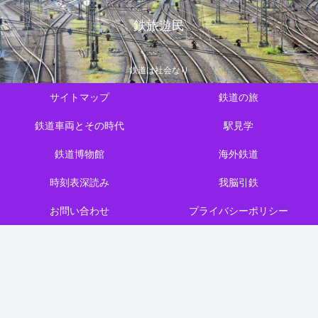
鉄旅遊民
鉄道は社会なり
サイトマップ
鉄道の旅
鉄道車両とその時代
駅見学
鉄道博物館
海外鉄道
時刻表深読み
我脳引鉄
お問い合わせ
プライバシーポリシー