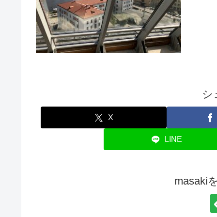
シ
X
LINE
masak