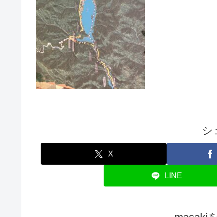
シ
X
LINE