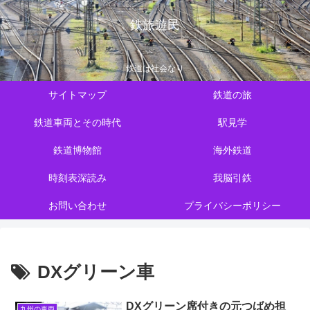
鉄旅遊民
鉄道は社会なり
サイトマップ
鉄道の旅
鉄道車両とその時代
駅見学
鉄道博物館
海外鉄道
時刻表深読み
我脳引鉄
お問い合わせ
プライバシーポリシー
DXグリーン車
DXグリーン席付きの元つばめ担
九州の車両