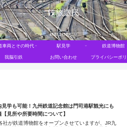
鉄旅遊民
鉄道は社会なり
道車両とその時代
駅見学
鉄道博物館
我脳引鉄
お問い合わせ
プライバシーポリ
内見学も可能！九州鉄道記念館は門司港駅観光にも
適【見所や所要時間について】
R各社が鉄道博物館をオープンさせていますが、JR九