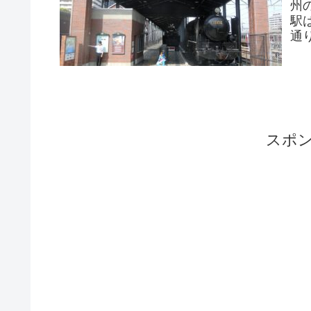
州
駅
通
し
スポ