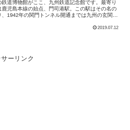
の鉄道博物館がここ、九州鉄道記念館です。最寄り
は鹿児島本線の始点、門司港駅。この駅はその名の
り、1942年の関門トンネル開通までは九州の玄関と
て機能していた駅です。そんな九州の入り...
2019.07.12
ンサーリンク