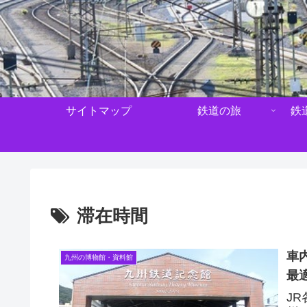
サイトマップ
鉄道の旅
鉄
滞在時間
車
九州の博物館・資料館
最
J