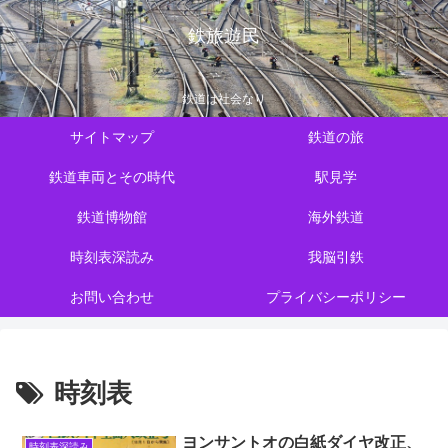
鉄旅遊民
鉄道は社会なり
サイトマップ
鉄道の旅
鉄道車両とその時代
駅見学
鉄道博物館
海外鉄道
時刻表深読み
我脳引鉄
お問い合わせ
プライバシーポリシー
時刻表
ヨンサントオの白紙ダイヤ改正、
時刻表深読み