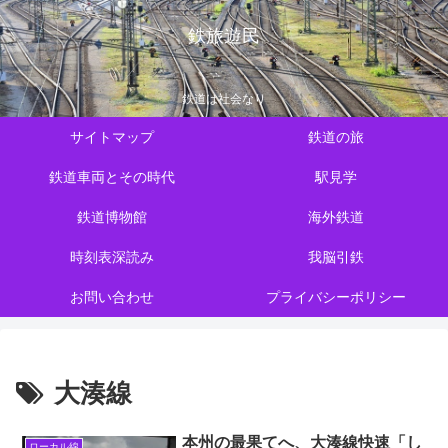
鉄旅遊民
鉄道は社会なり
サイトマップ
鉄道の旅
鉄道車両とその時代
駅見学
鉄道博物館
海外鉄道
時刻表深読み
我脳引鉄
お問い合わせ
プライバシーポリシー
大湊線
本州の最果てへ、大湊線快速「し
ローカル線