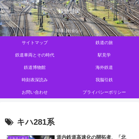
鉄旅遊民
鉄道は社会なり
サイトマップ
鉄道の旅
鉄道車両とその時代
駅見学
鉄道博物館
海外鉄道
時刻表深読み
我脳引鉄
お問い合わせ
プライバシーポリシー
キハ281系
道内鉄道高速化の開拓者、「北
北海道の車両