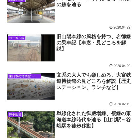
の跡を辿る
2020.04.29
旧山陽本線の風格を持つ、岩徳線
ローカル線
の乗車記【車窓・見どころを解
説】
2020.04.20
文系の大人でも楽しめる、大宮鉄
東日本の博物館・資料館
道博物館の見どころを解説【歴史
ステーション、ランチなど】
2020.02.19
単線化された御殿場線、複線の東
歴史散策
海道本線時代を辿る【山北駅～谷
峨駅を徒歩移動】