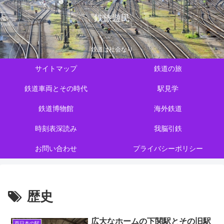
鉄旅遊民
鉄道は社会なり
サイトマップ
鉄道の旅
鉄道車両とその時代
駅見学
鉄道博物館
海外鉄道
時刻表深読み
我脳引鉄
お問い合わせ
プライバシーポリシー
歴史
広大なホームの下関駅とその旧駅
西日本の駅