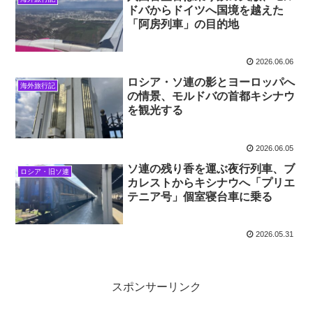
ドバからドイツへ国境を越えた
「阿房列車」の目的地
2026.06.06
ロシア・ソ連の影とヨーロッパへ
海外旅行記
の情景、モルドバの首都キシナウ
を観光する
2026.06.05
ソ連の残り香を運ぶ夜行列車、ブ
ロシア・旧ソ連
カレストからキシナウへ「プリエ
テニア号」個室寝台車に乗る
2026.05.31
スポンサーリンク