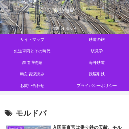
鉄旅遊民
鉄道は社会なり
サイトマップ
鉄道の旅
鉄道車両とその時代
駅見学
鉄道博物館
海外鉄道
時刻表深読み
我脳引鉄
お問い合わせ
プライバシーポリシー
モルドバ
入国審査官は乗り鉄の天敵、モル
海外旅行記