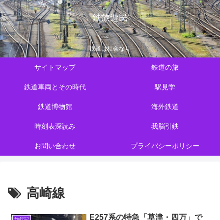
鉄旅遊民
鉄道は社会なり
サイトマップ
鉄道の旅
鉄道車両とその時代
駅見学
鉄道博物館
海外鉄道
時刻表深読み
我脳引鉄
お問い合わせ
プライバシーポリシー
高崎線
E257系の特急「草津・四万」で
旅行記