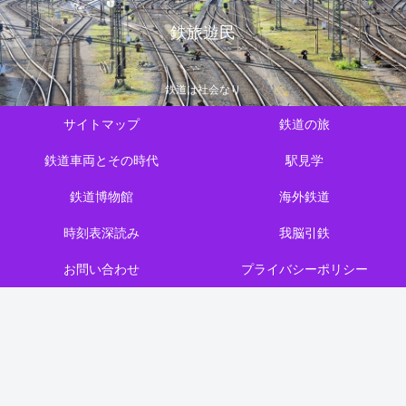
鉄旅遊民
鉄道は社会なり
サイトマップ
鉄道の旅
鉄道車両とその時代
駅見学
鉄道博物館
海外鉄道
時刻表深読み
我脳引鉄
お問い合わせ
プライバシーポリシー