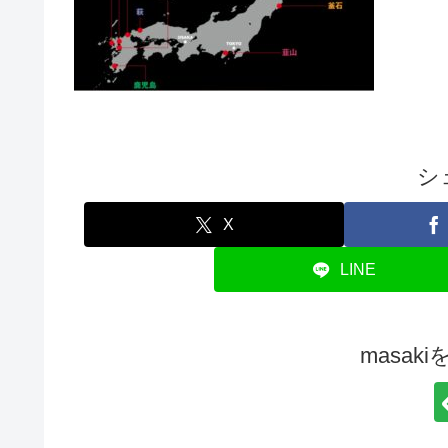
シ
X
LINE
masak